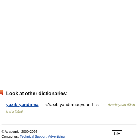
Look at other dictionaries:
yaxıb-yandırma
— «Yaxıb yandırmaq»dan f. is …
Azərbaycan dilinin
izahlı lüğəti
© Academic, 2000-2026
18+
Contact us:
Technical Support
,
Advertising