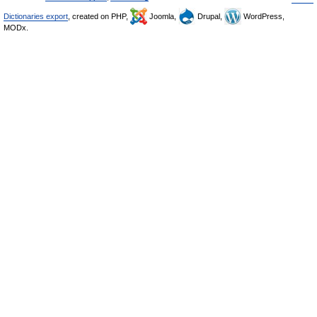
Dictionaries export
, created on PHP,
Joomla,
Drupal,
WordPress,
MODx.