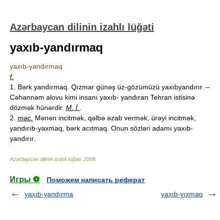
Azərbaycan dilinin izahlı lüğəti
yaxıb-yandırmaq
yaxıb-yandırmaq
f.
1. Bərk yandırmaq. Qızmar günəş üz-gözümüzü yaxıbyandırır. –
Cəhənnəm alovu kimi insanı yaxıb- yandıran Tehran istisinə
dözmək hünərdir.
M. İ.
.
2.
məc.
Mənən incitmək, qəlbə əzab vermək, ürəyi incitmək,
yandırıb-yaxmaq, bərk acıtmaq. Onun sözləri adamı yaxıb-
yandırır.
Azərbaycan dilinin izahlı lüğəti
.
2009
.
Игры ⚽
Поможем написать реферат
yaxıb-yandırma
yaxıb-yıxmaq