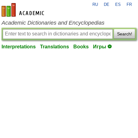
RU
DE
ES
FR
en-academic.com
Academic Dictionaries and Encyclopedias
Search!
Interpretations
Translations
Books
Игры ⚽